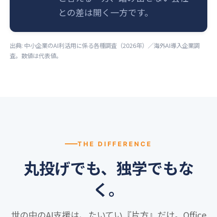
との差は開く一方です。
出典: 中小企業のAI利活用に係る各種調査（2026年）／海外AI導入企業調
査。数値は代表値。
THE DIFFERENCE
丸投げでも、独学でもな
く。
世の中のAI支援は、たいてい『片方』だけ。Office