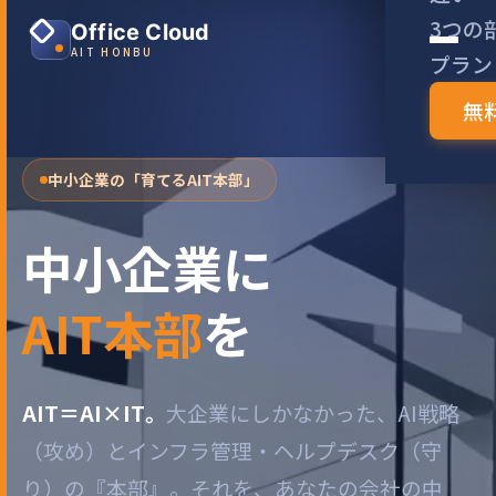
3つの
Office Cloud
AIT HONBU
プラン
無
中小企業の「育てるAIT本部」
中小企業に
AIT本部
を
AIT＝AI×IT。
大企業にしかなかった、AI戦略
（攻め）とインフラ管理・ヘルプデスク（守
り）の『本部』。それを、あなたの会社の中