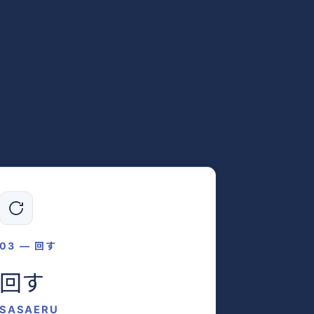
03 — 回す
回す
SASAERU