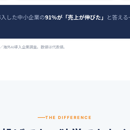
導入した中小企業の
91%が「売上が伸びた」
と答える
年）／海外AI導入企業調査。数値は代表値。
THE DIFFERENCE