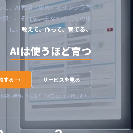
った、AI戦略（攻め）とインフラ管
本部』。それを、あなたの会社の中
に。
教えて、作って、育てる。
AIは使うほど育つ
談する →
サービスを見る
 相談は無料。AI活用の『現在地』を診断します。