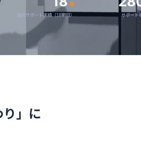
18
28
年
運用サポート実績（18期目）
サポート
わり」に
？