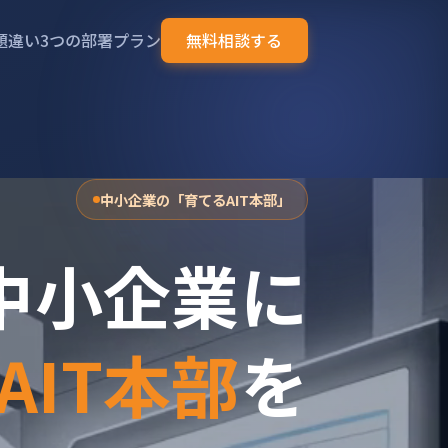
題
違い
3つの部署
プラン
無料相談する
中小企業の「育てるAIT本部」
中小企業に
AIT本部
を