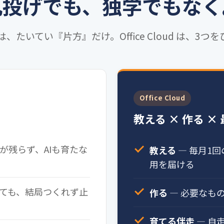
丸投げでも、独学でもなく
は、たいてい『片方』だけ。Office Cloud は、3つ
Office Cloud
教える × 作る ×
が残らず、AIも育たな
教える
— 毎月1回
用を届ける
っても、結局つくれず止
作る
— 必要なも
育てる伴走
— 自