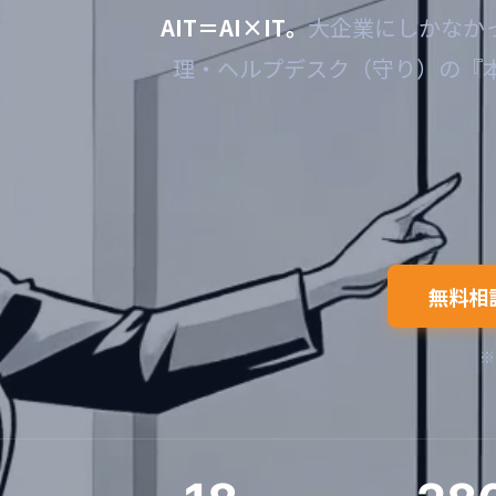
AIT＝AI×IT。
大企業にしかなか
理・ヘルプデスク（守り）の『
無料相
※