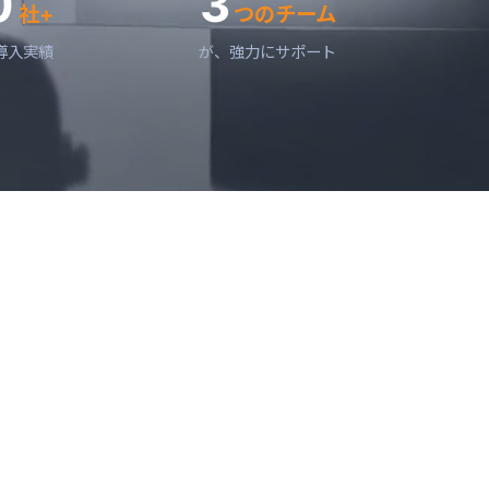
0
3
社+
つのチーム
導入実績
が、強力にサポート